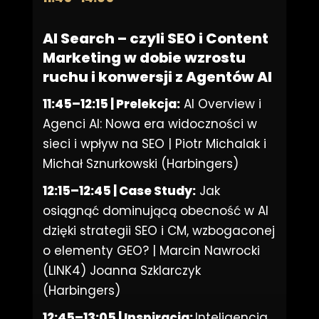
AI Search – czyli SEO i Content
Marketing w dobie wzrostu
ruchu i konwersji z Agentów AI
11:45–12:15 | Prelekcja:
AI Overview i
Agenci AI: Nowa era widoczności w
sieci i wpływ na SEO |
Piotr Michalak i
Michał Sznurkowski (Harbingers)
12:15–12:45 | Case Study:
Jak
osiągnąć dominującą obecność w AI
dzięki strategii SEO i CM, wzbogaconej
o elementy GEO? |
Marcin Nawrocki
(LINK4) Joanna Szklarczyk
(Harbingers)
12:45–13:05 | Inspiracja:
Inteligencja