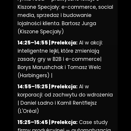
Kiszone Specjały: e-commerce, social
media, sprzedaż i budowanie
lojalności klienta. Bartosz Jurga
(Kiszone Specjały)
14:25–14:55 | Prelekcja:
AI w akcji:
inteligentne lejki, które zmieniają
zasady gry w B2B i e-commerce|
Borys Marushchak i Tomasz Welc
(Harbingers) |
14:55–15:25 | Prelekcja:
AI w
korporacji: od zachwytu do wdrożenia
| Daniel Ładno i Kamil Rentflejsz
(L'Oréal)
15:25–15:45 | Prelekcja:
Case study
firmy produkcyjnej — automatyzacja