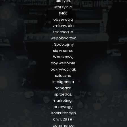
dla tych, 
którzy nie 
tylko 
obserwują 
zmiany, ale 
też chcą je 
współtworzyć
. Spotkajmy 
się w sercu 
Warszawy, 
aby wspólnie 
odkrywać, jak 
sztuczna 
inteligencja 
napędza 
sprzedaż, 
marketing i 
przewagę 
konkurencyjn
ą w B2B i e-
commerce.