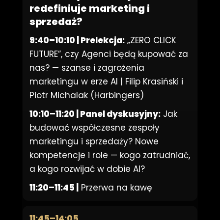
redefiniuje marketing i
sprzedaż?
9:40–10:10 | Prelekcja:
„ZERO CLICK
FUTURE”, czy Agenci będą kupować za
nas? — szanse i zagrożenia
marketingu w erze AI |
Filip Krasiński i
Piotr Michalak (Harbingers)
10:10–11:20 | Panel dyskusyjny:
Jak
budować współczesne zespoły
marketingu i sprzedaży? Nowe
kompetencje i role — kogo zatrudniać,
a kogo rozwijać w dobie AI?
11:20–11:45 |
Przerwa na kawę
11:45–14:05